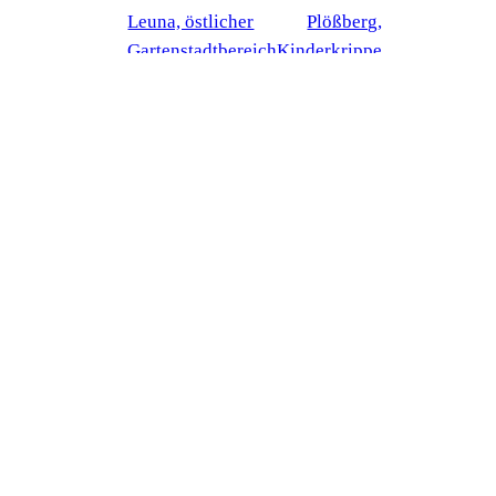
Leuna, östlicher
Plößberg,
Gartenstadtbereich
Kinderkrippe
PROJEKTE
JOBS
Stadtplanung
Stadtplaner
Architektur
Architekt
Wettbewerbe
Bauplaner
ANSCHRIFT
KONTAKT
RSP Architektur +
Tel:
0921 / 2305804-0
Stadtplanung GmbH
Fax: 0921 / 2305804-20