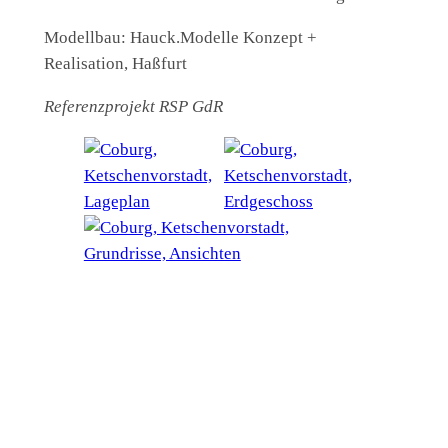
Modellbau: Hauck.Modelle Konzept +
Realisation, Haßfurt
Referenzprojekt RSP GdR
Vorheriger:
Nächster:
Zeil am Main,
Rehau,
Renaturierung
Ludwigstraße
der Altach