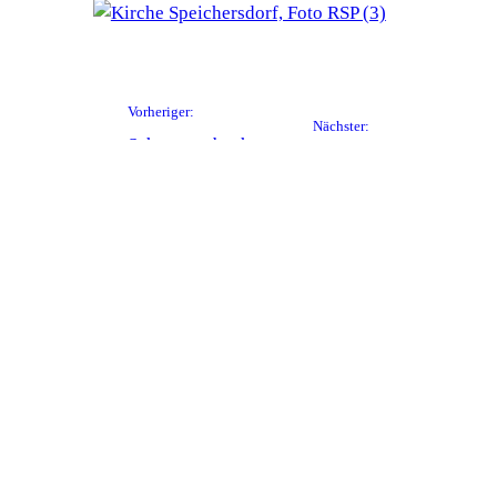
Vorheriger:
Nächster:
Schwarzenbach
Zapf,
bei Pressath,
Kreuzstein
Bürgerhaus
PROJEKTE
JOBS
Stadtplanung
Stadtplaner
Architektur
Architekt
Wettbewerbe
Bauplaner