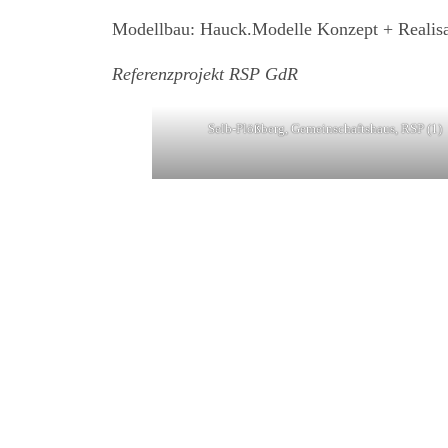
Modellbau: Hauck.Modelle Konzept + Realisa
Referenzprojekt RSP GdR
Selb-Plößberg, Gemeinschaftshaus, RSP (1)
Vorheriger:
Sand am Main, Ki