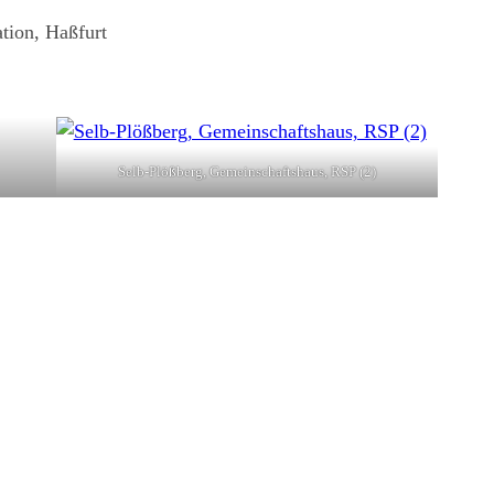
tion, Haßfurt
Selb-Plößberg, Gemeinschaftshaus, RSP (2)
rchplatz
Zeil am Main, Renatur