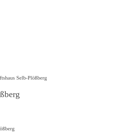
tshaus Selb-Plößberg
ößberg
lößberg