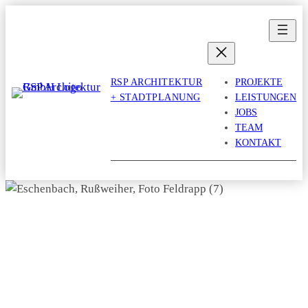
Zum
Inhalt
springen
RSP ARCHITEKTUR
PROJEKTE
+ STADTPLANUNG
LEISTUNGEN
JOBS
TEAM
KONTAKT